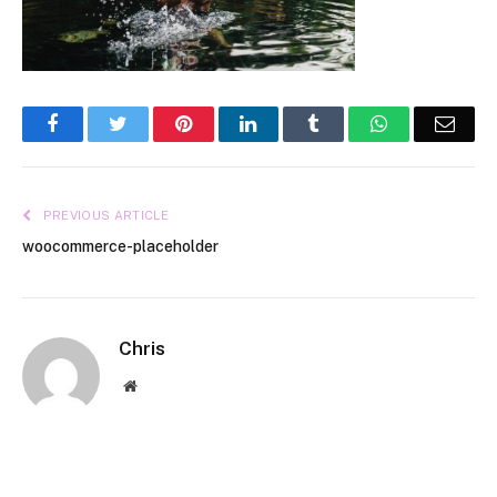
Facebook
Twitter
Pinterest
LinkedIn
Tumblr
WhatsApp
Emai
PREVIOUS ARTICLE
woocommerce-placeholder
Chris
Website