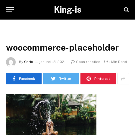
King-is
woocommerce-placeholder
By
Chris
januari 15, 2021
Geen reacties
1 Min Read
Facebook
Twitter
Pinterest