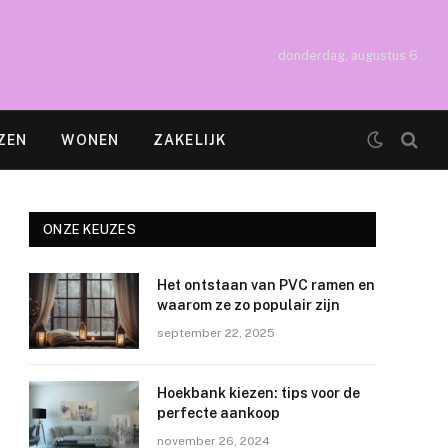
donderdag, augustus 6
ZEN
WONEN
ZAKELIJK
ONZE KEUZES
Het ontstaan van PVC ramen en
waarom ze zo populair zijn
september 22, 2025
Hoekbank kiezen: tips voor de
perfecte aankoop
november 26, 2024