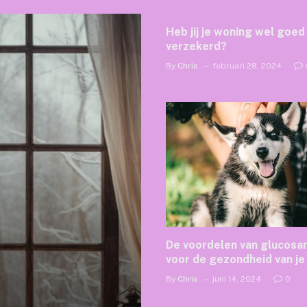
Heb jij je woning wel goed
verzekerd?
By
Chris
februari 28, 2024
De voordelen van glucosa
voor de gezondheid van je
By
Chris
juni 14, 2024
0