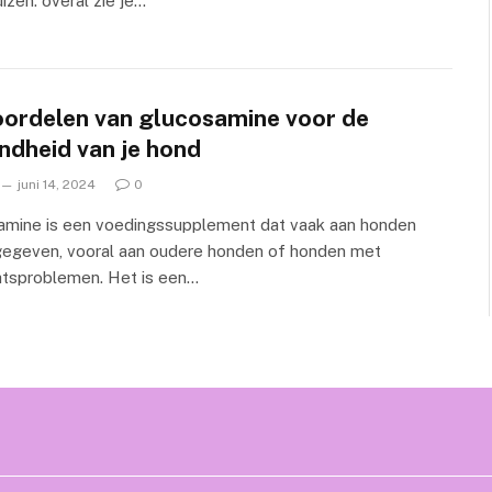
izen: overal zie je…
oordelen van glucosamine voor de
ndheid van je hond
juni 14, 2024
0
amine is een voedingssupplement dat vaak aan honden
gegeven, vooral aan oudere honden of honden met
htsproblemen. Het is een…