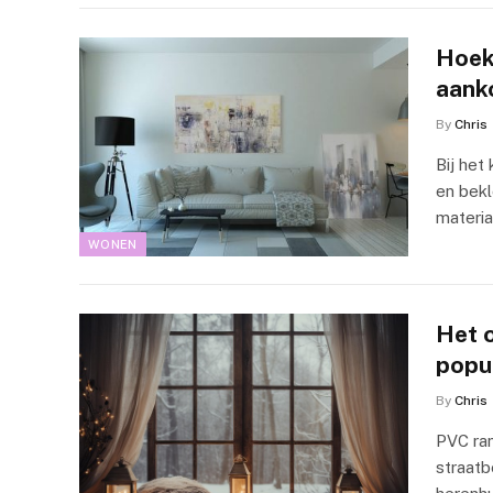
Hoek
aank
By
Chris
Bij het
en bekl
materi
WONEN
Het 
popul
By
Chris
PVC ram
straat