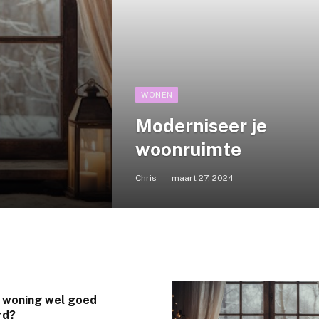
WONEN
Moderniseer je
woonruimte
Chris
maart 27, 2024
je woning wel goed
rd?