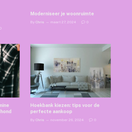
Moderniseer je woonruimte
By
Chris
maart 27, 2024
0
0
mine
Hoekbank kiezen: tips voor de
 hond
perfecte aankoop
By
Chris
november 26, 2024
0