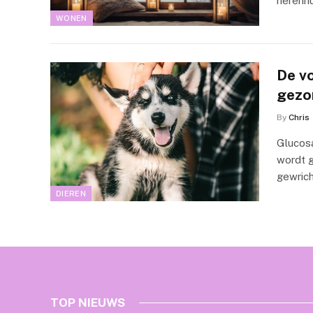
herenhu
WONEN
De v
gezo
By
Chris
Glucos
wordt 
gewric
DIEREN
TOP NIEUWS