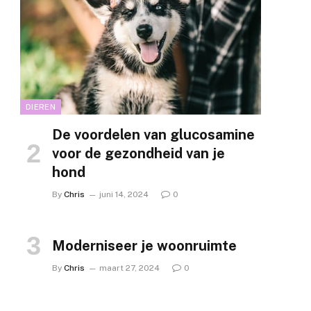
DIEREN
De voordelen van glucosamine
voor de gezondheid van je
hond
By
Chris
juni 14, 2024
0
Moderniseer je woonruimte
By
Chris
maart 27, 2024
0