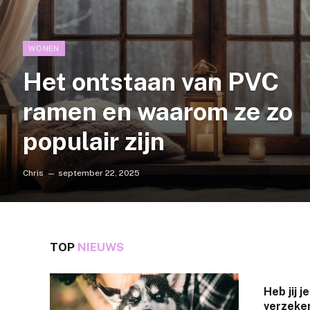
WONEN
Het ontstaan van PVC
ramen en waarom ze zo
populair zijn
Chris
september 22, 2025
TOP
NIEUWS
Heb jij 
verzeke