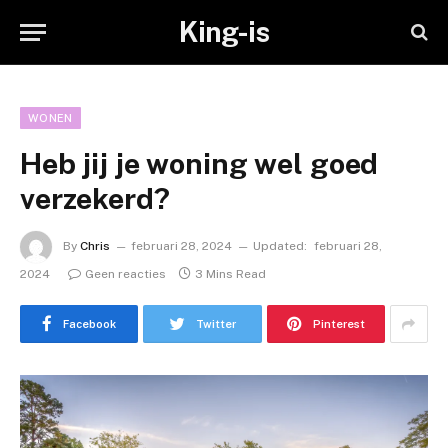
King-is
WONEN
Heb jij je woning wel goed
verzekerd?
By
Chris
februari 28, 2024
Updated:
februari 28,
2024
Geen reacties
3 Mins Read
Facebook
Twitter
Pinterest