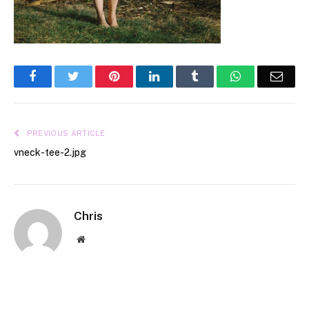
Facebook
Twitter
Pinterest
LinkedIn
Tumblr
WhatsApp
Emai
PREVIOUS ARTICLE
vneck-tee-2.jpg
Chris
Website