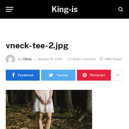
King-is
vneck-tee-2.jpg
By
Chris
januari 15, 2021
Geen reacties
1 Min Read
Facebook
Twitter
Pinterest