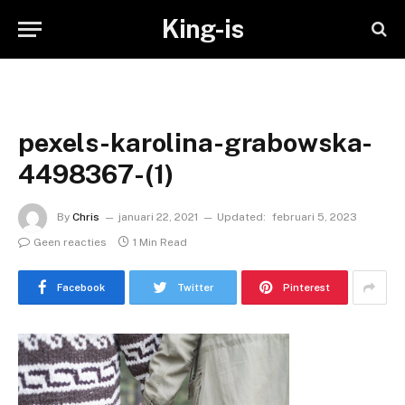
King-is
pexels-karolina-grabowska-
4498367-(1)
By
Chris
januari 22, 2021
Updated:
februari 5, 2023
Geen reacties
1 Min Read
Facebook
Twitter
Pinterest