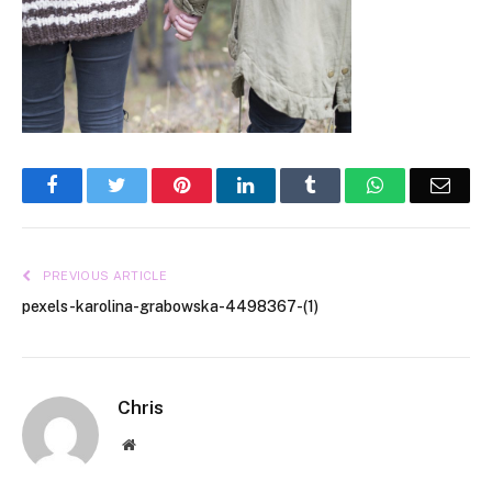
Facebook
Twitter
Pinterest
LinkedIn
Tumblr
WhatsApp
Emai
PREVIOUS ARTICLE
pexels-karolina-grabowska-4498367-(1)
Chris
Website