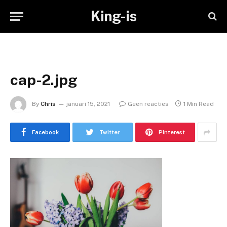
King-is
cap-2.jpg
By
Chris
januari 15, 2021
Geen reacties
1 Min Read
Facebook
Twitter
Pinterest