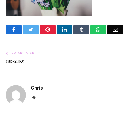
Facebook
Twitter
Pinterest
LinkedIn
Tumblr
WhatsApp
Emai
PREVIOUS ARTICLE
cap-2.jpg
Chris
Website