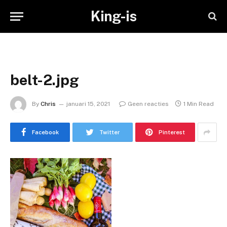
King-is
belt-2.jpg
By
Chris
januari 15, 2021
Geen reacties
1 Min Read
Facebook
Twitter
Pinterest