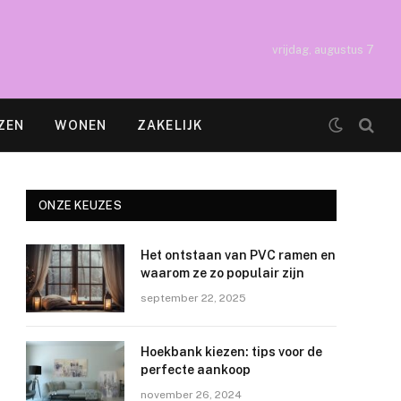
vrijdag, augustus 7
ZEN
WONEN
ZAKELIJK
ONZE KEUZES
Het ontstaan van PVC ramen en
waarom ze zo populair zijn
september 22, 2025
Hoekbank kiezen: tips voor de
perfecte aankoop
november 26, 2024